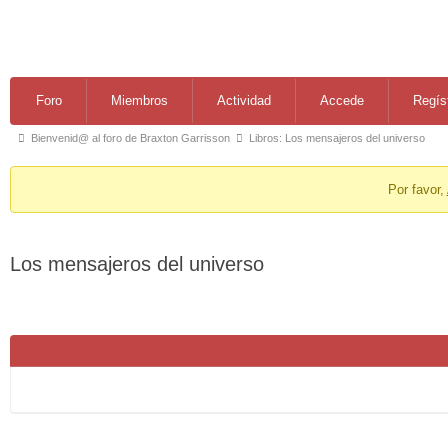
Forum
Forum
Foro
Miembros
Actividad
Accede
Regís
Navigation
breadcrumbs
Bienvenid@ al foro de Braxton Garrisson
Libros: Los mensajeros del universo
-
You
Por favor,
are
here:
Los mensajeros del universo