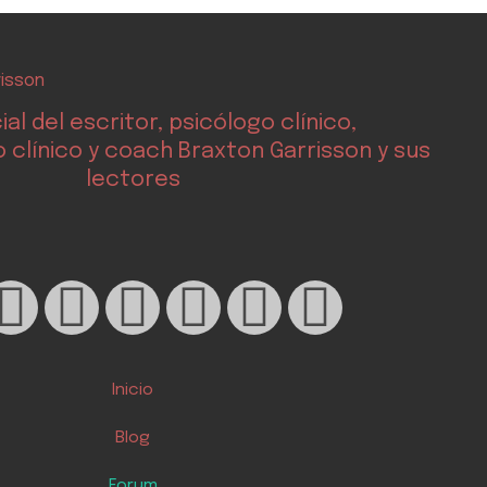
cial del escritor, psicólogo clínico,
 clínico y coach Braxton Garrisson y sus
lectores
I
T
Y
T
L
X
n
i
o
h
i
-
s
k
u
r
n
t
Inicio
t
t
t
e
k
w
Blog
Forum