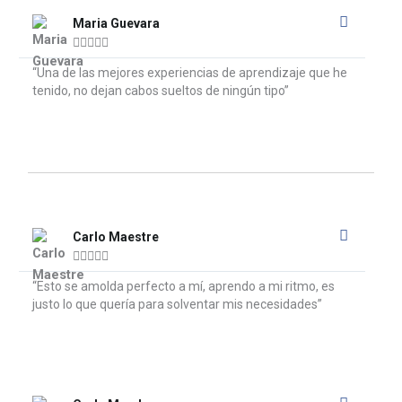
Read
More
Maria Guevara





“Una de las mejores experiencias de aprendizaje que he
tenido, no dejan cabos sueltos de ningún tipo”
Read
More
Carlo Maestre





“Esto se amolda perfecto a mí, aprendo a mi ritmo, es
justo lo que quería para solventar mis necesidades”
Read