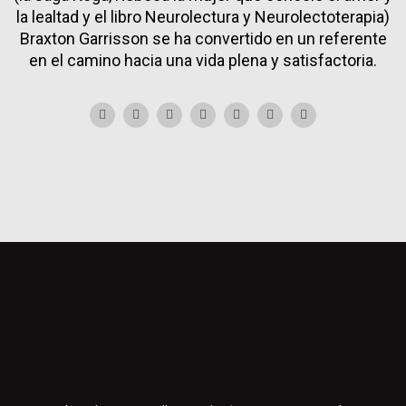
la lealtad y el libro Neurolectura y Neurolectoterapia)
Braxton Garrisson se ha convertido en un referente
en el camino hacia una vida plena y satisfactoria.
F
I
T
Y
T
L
X
a
n
i
o
h
i
-
c
s
k
u
r
n
t
e
t
t
t
e
k
w
b
a
o
u
a
e
i
o
g
k
b
d
d
t
o
r
e
s
i
t
k
a
n
e
-
m
r
f