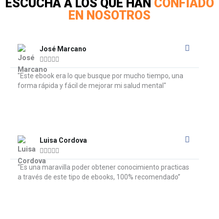
ESCUCHA A LOS QUE HAN
CONFIADO
EN NOSOTROS
Read
More
José Marcano





"Este ebook era lo que busque por mucho tiempo, una
forma rápida y fácil de mejorar mi salud mental"
Read
More
Luisa Cordova





“Es una maravilla poder obtener conocimiento practicas
a través de este tipo de ebooks, 100% recomendado”